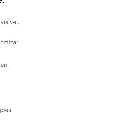
e:
visível.
nomizar
azem
ples