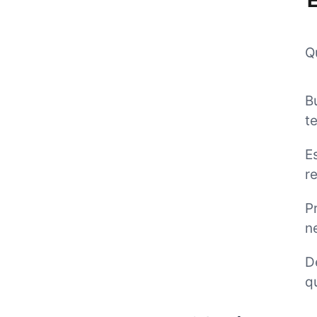
E
Q
B
t
E
r
P
n
D
q