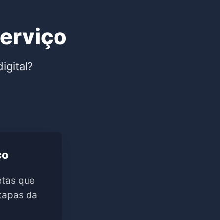
Serviço
igital?
ço
etas que
tapas da